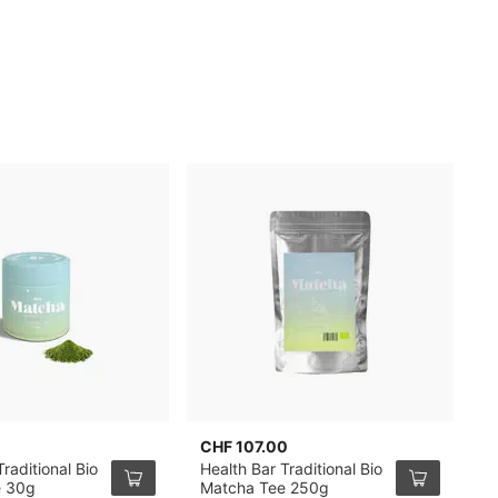
CHF 107.00
C
raditional Bio
Health Bar Traditional Bio
K
e 30g
Matcha Tee 250g
m