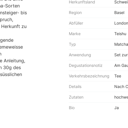
Herkunftsland
Schwei
ha-Sorten
nsteiger- bis
Region
Basel
pruch,
Abfüller
London
 Herkunft zu
Marke
Teishu
agende
Typ
Match
remeweisse
n
Anwendung
Set zu
e Anleitung,
Degustationsnotiz
Am Gau
in 30g des
süsslichen
Verkehrsbezeichnung
Tee
Details
Nach C
Zutaten
hochwe
Bio
Ja