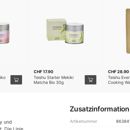
CHF 17.90
CHF 28.90
iko
Teishu Starter Mekiki
Teishu Eve
Matcha Bio 30g
Cooking W
Matcha Bio
Shizuoka 8
Zusatzinformation
Artikelnummer
86384
y und
. Die Linie