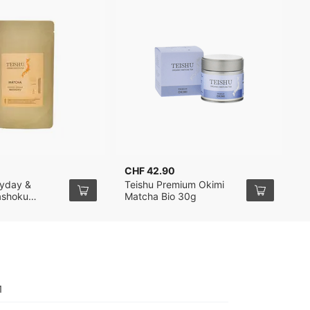
CHF 42.90
ryday &
Teishu Premium Okimi
ashoku
Matcha Bio 30g
 / Matcha
0g
1