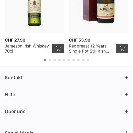
CHF 27.90
CHF 53.90
Jameson Irish Whiskey
Redbreast 12 Years
70cl
Single Pot Still Irish
Whiskey 70cl
Kontakt
DRINKS.CH / Silverbogen AG
Hilfe
Nüschelerstrasse 35
8001 Zürich
FAQ
Schweiz
Über uns
Bestellvorgang
Kundendienst
Kontakt
Gutschein einlösen
+41 44 520 09 09
info@drinks.ch
Über uns