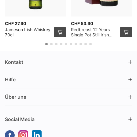
CHF 27.90
CHF 53.90
Jameson Irish Whiskey
Redbreast 12 Years
70cl
Single Pot Still Irish
Whiskey 70cl
Kontakt
DRINKS.CH / Silverbogen AG
Hilfe
Nüschelerstrasse 35
8001 Zürich
FAQ
Schweiz
Über uns
Bestellvorgang
Kundendienst
Kontakt
Gutschein einlösen
+41 44 520 09 09
Social Media
info@drinks.ch
Über uns
Lieferung & Abholung
Montag bis Freitag
Geschichte
Zahlungsoptionen
9.00 – 12.00 und 13.30 – 17.00