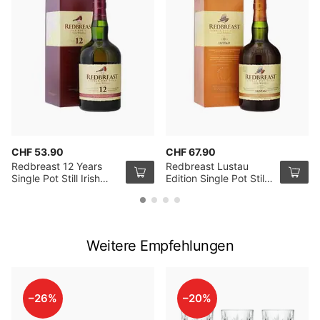
CHF 53.90
CHF 67.90
Redbreast 12 Years
Redbreast Lustau
Single Pot Still Irish
Edition Single Pot Still
Whiskey 70cl
Irish Whiskey 70cl
Weitere Empfehlungen
–26%
–20%