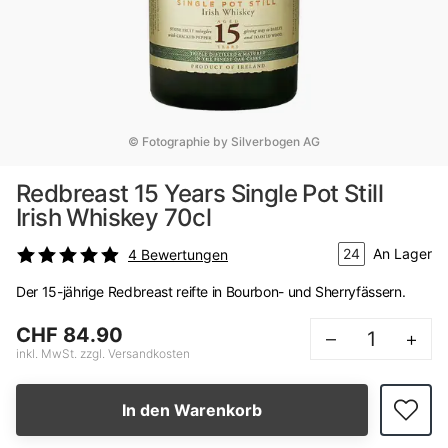
© Fotographie by Silverbogen AG
Redbreast 15 Years Single Pot Still
Irish Whiskey 70cl
24
An Lager
4
Bewertungen
Der 15-jährige Redbreast reifte in Bourbon- und Sherryfässern.
CHF 84.90
–
+
inkl. MwSt. zzgl. Versandkosten
In den Warenkorb