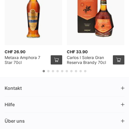
CHF 26.90
CHF 33.90
Metaxa Amphora 7
Carlos I Solera Gran
Star 70cl
Reserva Brandy 70cl
Kontakt
DRINKS.CH / Silverbogen AG
Hilfe
Nüschelerstrasse 35
8001 Zürich
FAQ
Schweiz
Über uns
Bestellvorgang