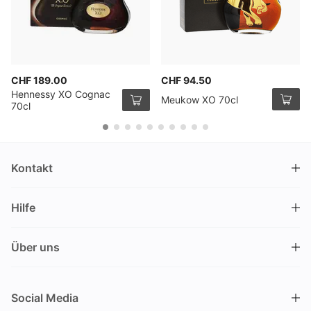
CHF 189.00
CHF 94.50
Hennessy XO Cognac
Meukow XO 70cl
70cl
Kontakt
DRINKS.CH / Silverbogen AG
Hilfe
Nüschelerstrasse 35
8001 Zürich
FAQ
Schweiz
Über uns
Bestellvorgang
Kundendienst
Kontakt
Gutschein einlösen
+41 44 520 09 09
Social Media
info@drinks.ch
Über uns
Lieferung & Abholung