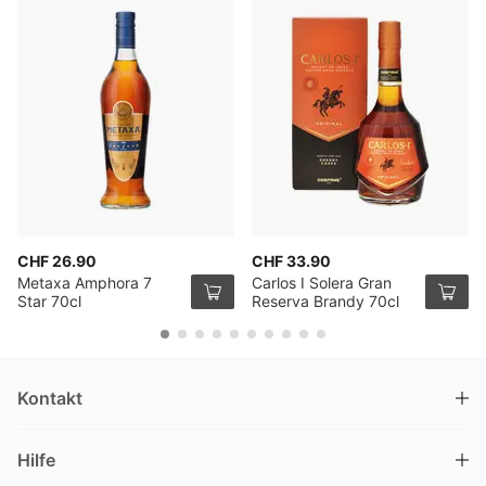
CHF 26.90
CHF 33.90
Metaxa Amphora 7
Carlos I Solera Gran
Star 70cl
Reserva Brandy 70cl
Kontakt
DRINKS.CH / Silverbogen AG
Hilfe
Nüschelerstrasse 35