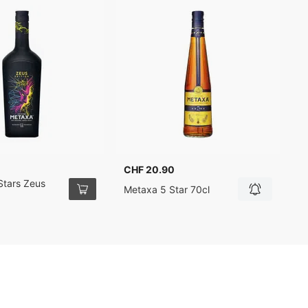
CHF 20.90
C
Stars Zeus
M
Metaxa 5 Star 70cl
1