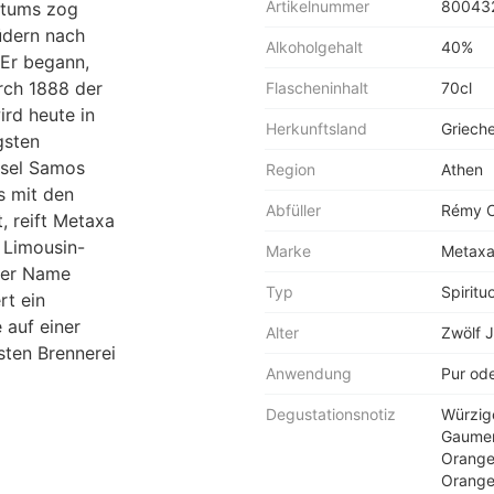
Artikelnummer
80043
ertums zog
üdern nach
Alkoholgehalt
40%
 Er begann,
rch 1888 der
Flascheninhalt
70cl
ird heute in
Herkunftsland
Griech
gsten
nsel Samos
Region
Athen
s mit den
Abfüller
Rémy C
, reift Metaxa
r Limousin-
Marke
Metax
 Der Name
Typ
Spiritu
rt ein
 auf einer
Alter
Zwölf 
sten Brennerei
Anwendung
Pur ode
Degustationsnotiz
Würzig
Gaumen
Orange
Orange