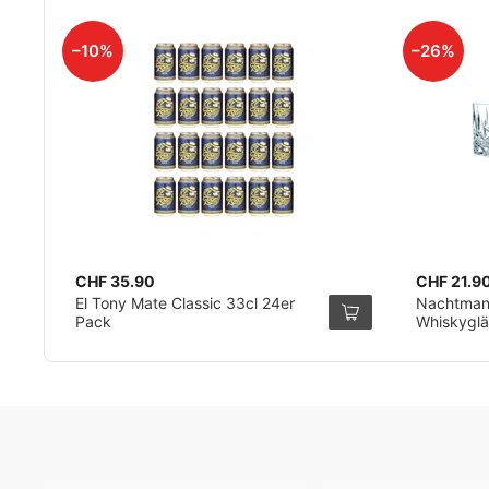
–10%
–26%
CHF 35.90
CHF 21.9
El Tony Mate Classic 33cl 24er
Nachtman
Pack
Whiskyglä