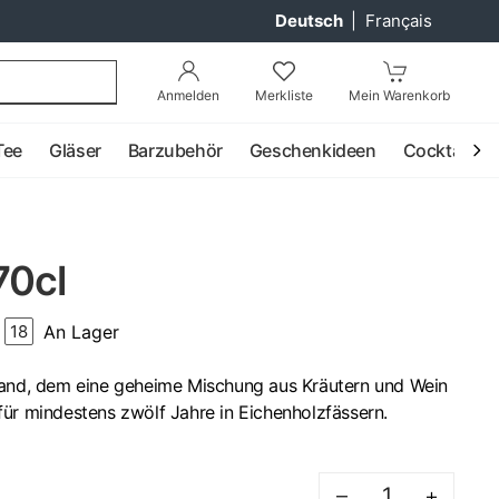
Deutsch
|
Français
Anmelden
Merkliste
Mein Warenkorb
Tee
Gläser
Barzubehör
Geschenkideen
Cocktail
70cl
An Lager
18
rand, dem eine geheime Mischung aus Kräutern und Wein
ür mindestens zwölf Jahre in Eichenholzfässern.
–
+