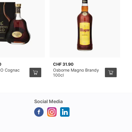
0
CHF 31.90
C
XO Cognac
Osborne Magno Brandy
G
100cl
G
Social Media