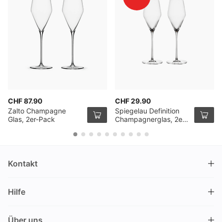
CHF 87.90
CHF 29.90
Zalto Champagne
Spiegelau Definition
Glas, 2er-Pack
Champagnerglas, 2er
Pack
Kontakt
DRINKS.CH / Silverbogen AG
Hilfe
Nüschelerstrasse 35
8001 Zürich
FAQ
Schweiz
Über uns