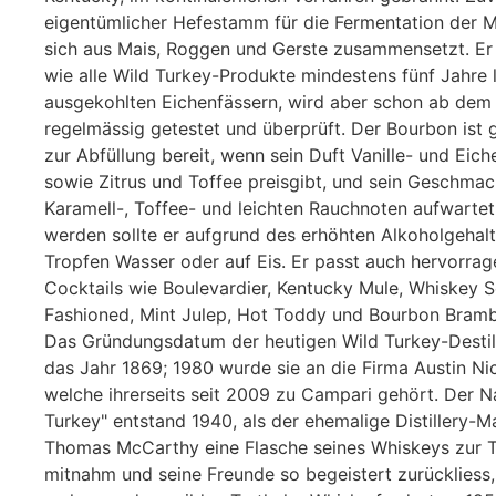
eigentümlicher Hefestamm für die Fermentation der M
sich aus Mais, Roggen und Gerste zusammensetzt. Er
wie alle Wild Turkey-Produkte mindestens fünf Jahre l
ausgekohlten Eichenfässern, wird aber schon ab dem
regelmässig getestet und überprüft. Der Bourbon ist
zur Abfüllung bereit, wenn sein Duft Vanille- und Ei
sowie Zitrus und Toffee preisgibt, und sein Geschmack
Karamell-, Toffee- und leichten Rauchnoten aufwartet
werden sollte er aufgrund des erhöhten Alkoholgehalt
Tropfen Wasser oder auf Eis. Er passt auch hervorrag
Cocktails wie Boulevardier, Kentucky Mule, Whiskey S
Fashioned, Mint Julep, Hot Toddy und Bourbon Bramb
Das Gründungsdatum der heutigen Wild Turkey-Destille
das Jahr 1869; 1980 wurde sie an die Firma Austin Nic
welche ihrerseits seit 2009 zu Campari gehört. Der 
Turkey" entstand 1940, als der ehemalige Distillery-
Thomas McCarthy eine Flasche seines Whiskeys zur 
mitnahm und seine Freunde so begeistert zurückliess,