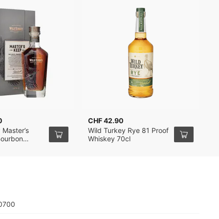
0
CHF 42.90
 Master’s
Wild Turkey Rye 81 Proof
Bourbon
Whiskey 70cl
cl
0700