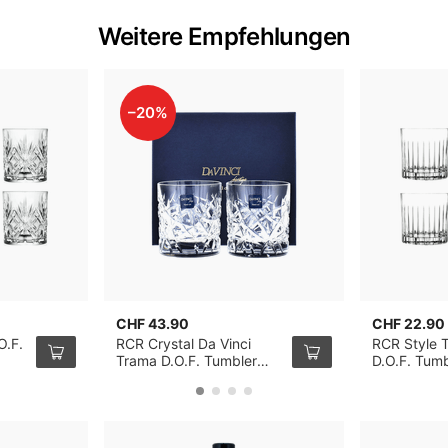
Weitere Empfehlungen
–20%
CHF 43.90
CHF 22.90
O.F.
RCR Crystal Da Vinci
RCR Style 
Trama D.O.F. Tumbler
D.O.F. Tumb
29cl, 2er-Pack
Pack