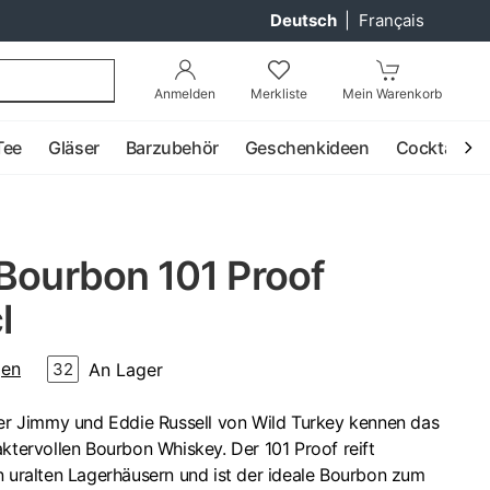
Deutsch
|
Français
Anmelden
Merkliste
Mein Warenkorb
Tee
Gläser
Barzubehör
Geschenkideen
Cocktail
 Bourbon 101 Proof
l
gen
An Lager
32
ller Jimmy und Eddie Russell von Wild Turkey kennen das
aktervollen Bourbon Whiskey. Der 101 Proof reift
n uralten Lagerhäusern und ist der ideale Bourbon zum