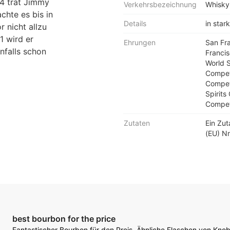
4 trat Jimmy
Verkehrsbezeichnung
Whisky
chte es bis in
Details
in star
 nicht allzu
1 wird er
Ehrungen
San Fr
nfalls schon
Francis
World S
Competi
Competi
Spirits
Competi
Zutaten
Ein Zu
(EU) Nr
best bourbon for the price
Fantastischer Bourbon für den Preis. Ähnliche Flaschen von Kno