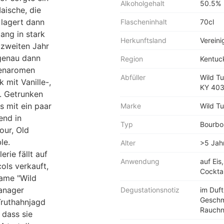
Alkoholgehalt
50.5%
aische, die
 lagert dann
Flascheninhalt
70cl
ang in stark
Herkunftsland
Vereini
 zweiten Jahr
 genau dann
Region
Kentuc
chenaromen
Abfüller
Wild Tu
 mit Vanille-,
KY 40
. Getrunken
s mit ein paar
Marke
Wild T
end in
Typ
Bourbo
our, Old
le.
Alter
>5 Jah
rie fällt auf
Anwendung
auf Eis
ols verkauft,
Cocktai
Name "Wild
Manager
Degustationsnotiz
im Duft
Geschma
Truthahnjagd
Rauchn
 dass sie