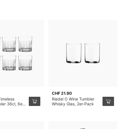
CHF 21.90
C
Timeless
Riedel O Wine Tumbler
B
ler 36cl, 6er-
Whisky Glas, 2er-Pack
B
2