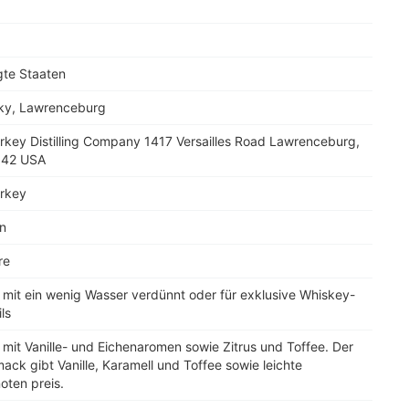
gte Staaten
ky, Lawrenceburg
rkey Distilling Company 1417 Versailles Road Lawrenceburg,
342 USA
urkey
n
re
, mit ein wenig Wasser verdünnt oder für exklusive Whiskey-
ls
 mit Vanille- und Eichenaromen sowie Zitrus und Toffee. Der
ck gibt Vanille, Karamell und Toffee sowie leichte
oten preis.