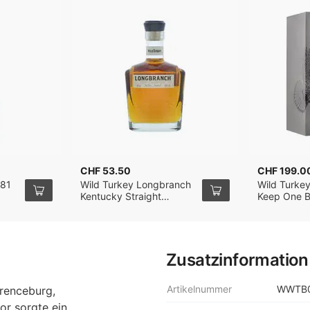
CHF 53.50
CHF 199.0
 81
Wild Turkey Longbranch
Wild Turkey
Kentucky Straight
Keep One 
Bourbon Whiskey 70cl
Whiskey 75
Zusatzinformation
Artikelnummer
WWTB
wrenceburg,
or sorgte ein