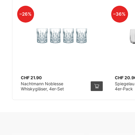
–26%
–36%
CHF 21.90
CHF 20.9
Nachtmann Noblesse
Spiegelau 
Whiskygläser, 4er-Set
4er-Pack