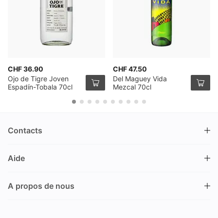
CHF 36.90
CHF 47.50
Ojo de Tigre Joven
Del Maguey Vida
Espadín-Tobala 70cl
Mezcal 70cl
Contacts
DRINKS.CH / Silverbogen AG
Aide
Nüschelerstrasse 35
8001 Zürich
FAQ
Suisse
A propos de nous
Processus de commande
Service clientèle
Contacts
Encaisser un bon
+41 44 520 09 09