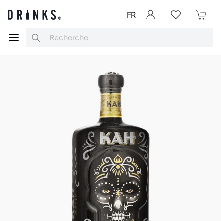
FR
Se connecter
Listes d'envies
Mon Pani
Search