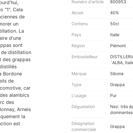
Numéro d'article
800953
ourd'hui,
o "1". Cela
Alcool
40%
anciennes de
morer un
Contenu
50cl
illation. La
Pays
Italie
laire d'une
rappas sont
Région
Piémont
de distillation
Embouteilleur
DISTILLERI
it des grappas
´ALBA, Itali
istillés
ca Bordone
Marque
Sibona
eils de
Type
Grappa
locomotive, car
 des alambics
L'usage
Pur
arc des
Dégustation
Nez: très é
onnay, Arneis
dominantes.
niquement la
ction est
Désignation
Grappa
commerciale