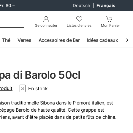
Fr. 80.–
Deutsch
|
Français
Se connecter
Listes d'envies
Mon Panier
Thé
Verres
Accessoires de Bar
Idées cadeaux
Coc
a di Barolo 50cl
roduit
En stock
3
son traditionnelle Sibona dans le Piémont italien, est
 cépage Barolo de haute qualité. Cette grappa est
chiens, avant d'être placés dans de petits fûts de chêne.