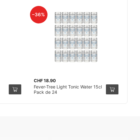
–36%
CHF 18.90
Fever-Tree Light Tonic Water 15cl
Pack de 24