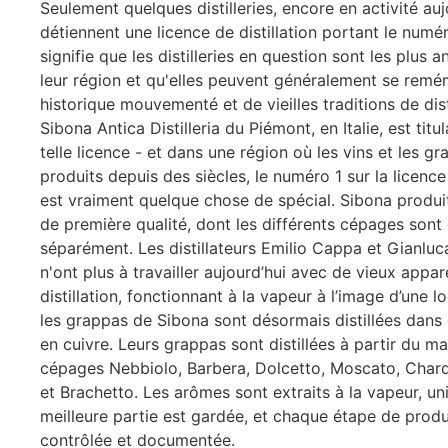
Seulement quelques distilleries, encore en activité auj
détiennent une licence de distillation portant le numér
signifie que les distilleries en question sont les plus 
leur région et qu'elles peuvent généralement se remé
historique mouvementé et de vieilles traditions de dist
Sibona Antica Distilleria du Piémont, en Italie, est titu
telle licence - et dans une région où les vins et les g
produits depuis des siècles, le numéro 1 sur la licence 
est vraiment quelque chose de spécial. Sibona produ
de première qualité, dont les différents cépages sont d
séparément. Les distillateurs Emilio Cappa et Gianlu
n'ont plus à travailler aujourd’hui avec de vieux appar
distillation, fonctionnant à la vapeur à l’image d’une 
les grappas de Sibona sont désormais distillées dans
en cuivre. Leurs grappas sont distillées à partir du m
cépages Nebbiolo, Barbera, Dolcetto, Moscato, Chard
et Brachetto. Les arômes sont extraits à la vapeur, u
meilleure partie est gardée, et chaque étape de produ
contrôlée et documentée.