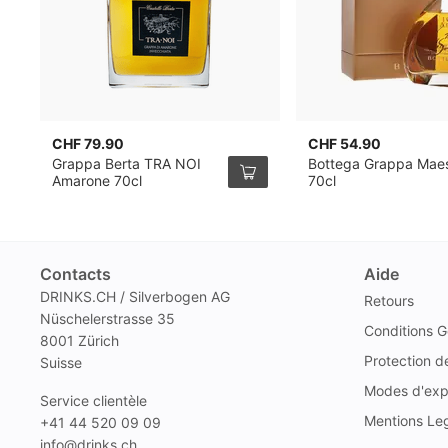
CHF 79.90
CHF 54.90
Grappa Berta TRA NOI
Bottega Grappa Maes
Amarone 70cl
70cl
Contacts
Aide
DRINKS.CH / Silverbogen AG
Retours
Nüschelerstrasse 35
Conditions G
8001 Zürich
Protection 
Suisse
Modes d'exp
Service clientèle
Mentions Le
+41 44 520 09 09
info@drinks.ch