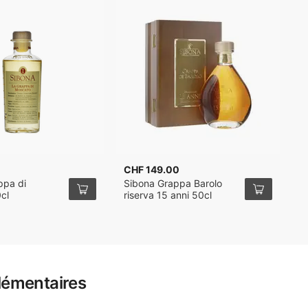
CHF 149.00
C
ppa di
Sibona Grappa Barolo
S
cl
riserva 15 anni 50cl
B
lémentaires