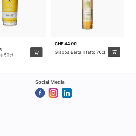
CHF 44.90
C
8
N
Grappa Berta Il fatto 70cl
a 50cl
M
Social Media