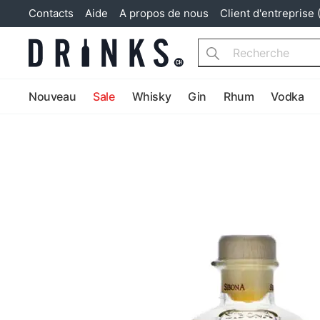
Contacts
Aide
A propos de nous
Client d'entreprise 
Search
Nouveau
Sale
Whisky
Gin
Rhum
Vodka