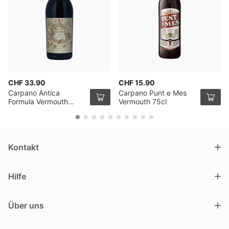
CHF 33.90
CHF 15.90
Carpano Antica
Carpano Punt e Mes
Formula Vermouth
Vermouth 75cl
100cl
Kontakt
DRINKS.CH / Silverbogen AG
Hilfe
Nüschelerstrasse 35
8001 Zürich
FAQ
Schweiz
Über uns
Bestellvorgang
Kundendienst
Kontakt
Gutschein einlösen