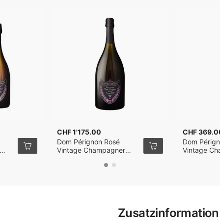
CHF 1'175.00
CHF 369.0
Dom Pérignon Rosé
Dom Pérign
Vintage Champagner
Vintage C
g
2009 150cl
2009 75cl
Zusatzinformation