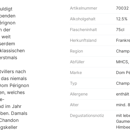
Artikelnummer
70032
uldigt
ebenden
Alkoholgehalt
12.5%
érignon
n der
Flascheninhalt
75cl
 weit
Herkunftsland
Frankr
sserdem
klassischen
Region
Champ
erstmals
Abfüller
MHCS, 
villers nach
Marke
Dom Pé
 das niemals
Typ
Champ
 Dom Pérignon
n, welches
Allergene
enthält 
e-
Alter
mind. 
d im Jahr
eben. Damals
Degustationsnotiz
mit leb
 Chandon
Gaumen
gskeller
Himbeer