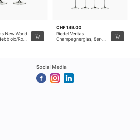
CHF 149.00
C
tas New World
Riedel Veritas
S
Nebbiolo/Rosé
Champagnerglas, 8er-
G
glas, 2er-
Pack
S
Social Media