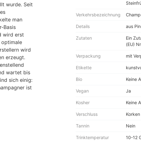
Steinfr
lt wurde. Seit
tes
Verkehrsbezeichnung
Champ
kelte man
Details
aus Pin
r-Basis
 wird erst
Zutaten
Ein Zu
 optimale
(EU) Nr
rstellern wird
Verpackung
mit Ve
n erzeugt.
enstellend
Etikette
kunstvo
nd wartet bis
Bio
Keine 
nd sich einig:
hampagner ist
Vegan
Ja
Kosher
Keine 
Verschluss
Korken
Tannin
Nein
Trinktemperatur
10-12 