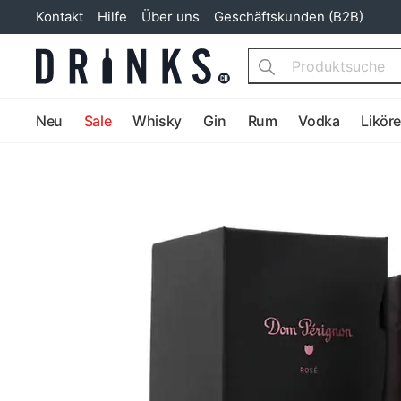
Kontakt
Hilfe
Über uns
Geschäftskunden (B2B)
Search
Neu
Sale
Whisky
Gin
Rum
Vodka
Likör