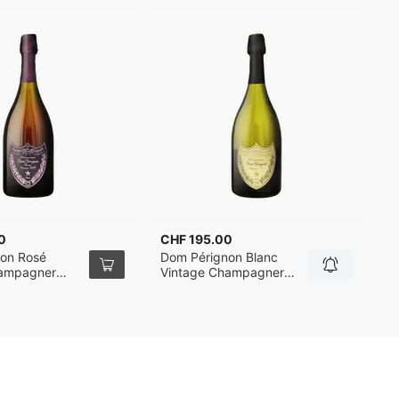
0
CHF 195.00
C
on Rosé
Dom Pérignon Blanc
D
hampagner
Vintage Champagner
V
2017 75cl
2