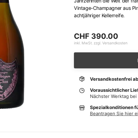
Jahrzehnten die Welt der fr
Vintage-Champagner aus Pino
achtjähriger Kellerreife.
CHF 390.00
inkl. MwSt. zzgl. Versandkosten
Versandkostenfrei a
Voraussichtlicher Lie
Nächster Werktag bei 
Spezialkonditionen f
Beantragen Sie hier e