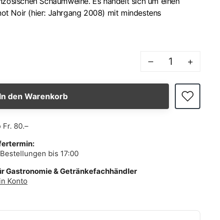
anzösischen Schaumweine. Es handelt sich um einen
t Noir (hier: Jahrgang 2008) mit mindestens
–
+
In den Warenkorb
b
Fr. 80.–
fertermin:
Bestellungen bis 17:00
ür Gastronomie & Getränkefachhändler
in Konto