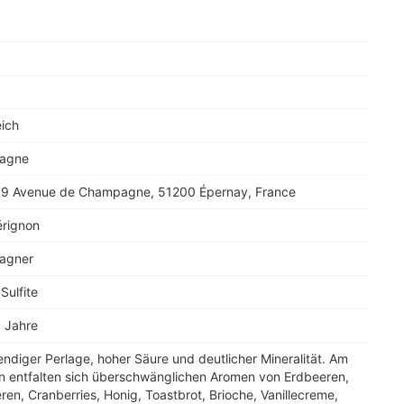
eich
agne
9 Avenue de Champagne, 51200 Épernay, France
rignon
agner
Sulfite
8 Jahre
endiger Perlage, hoher Säure und deutlicher Mineralität. Am
 entfalten sich überschwänglichen Aromen von Erdbeeren,
en, Cranberries, Honig, Toastbrot, Brioche, Vanillecreme,