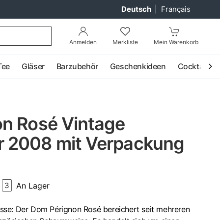
Deutsch
|
Français
Anmelden
Merkliste
Mein Warenkorb
Tee
Gläser
Barzubehör
Geschenkideen
Cocktail
n Rosé Vintage
 2008 mit Verpackung
An Lager
3
sse: Der Dom Pérignon Rosé bereichert seit mehreren