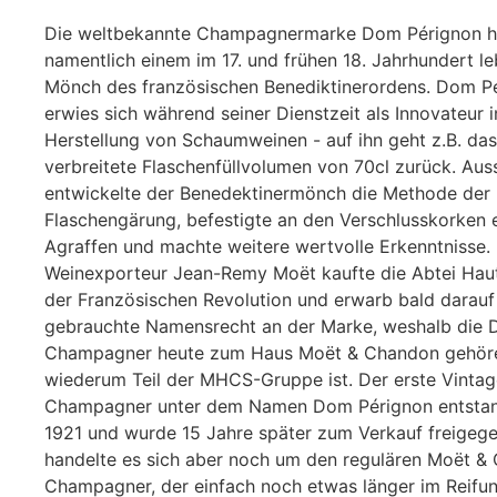
Die weltbekannte Champagnermarke Dom Pérignon h
namentlich einem im 17. und frühen 18. Jahrhundert l
Mönch des französischen Benediktinerordens. Dom P
erwies sich während seiner Dienstzeit als Innovateur i
Herstellung von Schaumweinen - auf ihn geht z.B. das
verbreitete Flaschenfüllvolumen von 70cl zurück. Au
entwickelte der Benedektinermönch die Methode der 
Flaschengärung, befestigte an den Verschlusskorken 
Agraffen und machte weitere wertvolle Erkenntnisse.
Weinexporteur Jean-Remy Moët kaufte die Abtei Haut
der Französischen Revolution und erwarb bald darauf
gebrauchte Namensrecht an der Marke, weshalb die
Champagner heute zum Haus Moët & Chandon gehöre
wiederum Teil der MHCS-Gruppe ist. Der erste Vintag
Champagner unter dem Namen Dom Pérignon entstan
1921 und wurde 15 Jahre später zum Verkauf freigeg
handelte es sich aber noch um den regulären Moët &
Champagner, der einfach noch etwas länger im Reifun