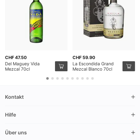
CHF 47.50
CHF 59.90
Del Maguey Vida
La Escondida Grand
Mezcal 70cl
Mezcal Blanco 70cl
Kontakt
DRINKS.CH / Silverbogen AG
Hilfe
Nüschelerstrasse 35
8001 Zürich
FAQ
Schweiz
Über uns
Bestellvorgang