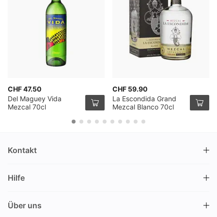
CHF 47.50
CHF 59.90
Del Maguey Vida
La Escondida Grand
Mezcal 70cl
Mezcal Blanco 70cl
Kontakt
DRINKS.CH / Silverbogen AG
Hilfe
Nüschelerstrasse 35
8001 Zürich
FAQ
Schweiz
Über uns
Bestellvorgang