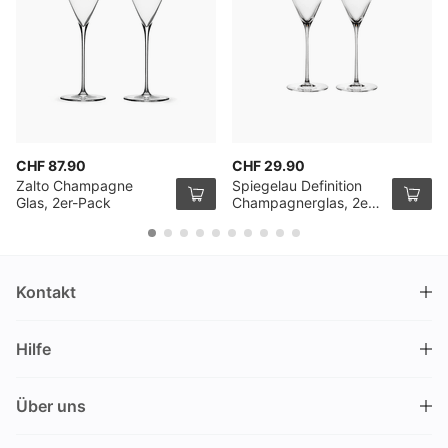
CHF 87.90
CHF 29.90
Zalto Champagne
Spiegelau Definition
Glas, 2er-Pack
Champagnerglas, 2er
Pack
Kontakt
DRINKS.CH / Silverbogen AG
Hilfe
Nüschelerstrasse 35
8001 Zürich
FAQ
Schweiz
Über uns
Bestellvorgang
Kundendienst