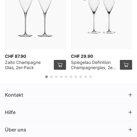
CHF 87.90
CHF 29.90
Zalto Champagne
Spiegelau Definition
Glas, 2er-Pack
Champagnerglas, 2er
Pack
Kontakt
DRINKS.CH / Silverbogen AG
Hilfe
Nüschelerstrasse 35
8001 Zürich
FAQ
Schweiz
Über uns
Bestellvorgang