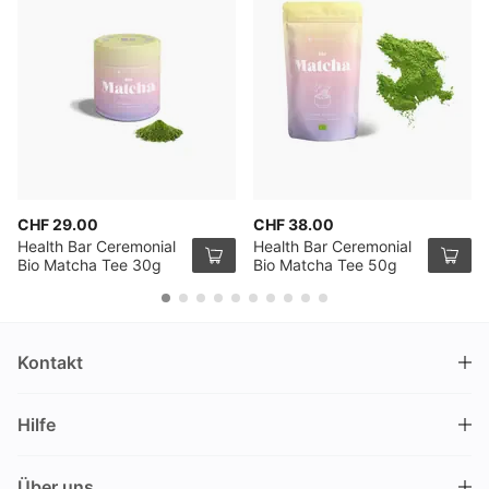
CHF 29.00
CHF 38.00
Health Bar Ceremonial
Health Bar Ceremonial
Bio Matcha Tee 30g
Bio Matcha Tee 50g
Kontakt
DRINKS.CH / Silverbogen AG
Hilfe
Nüschelerstrasse 35
8001 Zürich
FAQ
Schweiz
Über uns