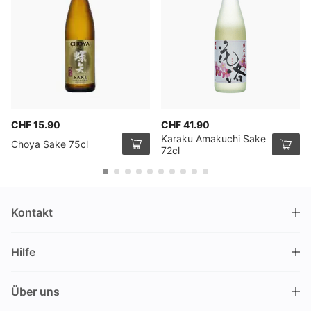
CHF 15.90
CHF 41.90
Karaku Amakuchi Sake
Choya Sake 75cl
72cl
Kontakt
DRINKS.CH / Silverbogen AG
Hilfe
Nüschelerstrasse 35
8001 Zürich
FAQ
Schweiz
Über uns
Bestellvorgang