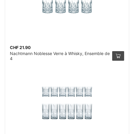
CHF 21.90
Nachtmann Noblesse Verre à Whisky, Ensemble de
4