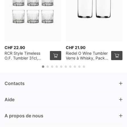
CHF 22.90
CHF 21.90
RCR Style Timeless
Riedel O Wine Tumbler
O.F. Tumbler 31cl,
Verre à Whisky, Pack
Pack de 6
de 2
Contacts
DRINKS.CH / Silverbogen AG
Aide
Nüschelerstrasse 35
8001 Zürich
FAQ
Suisse
A propos de nous
Processus de commande
Service clientèle