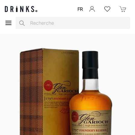
FR
Se connecter
Listes d'envies
Mon Pani
Search