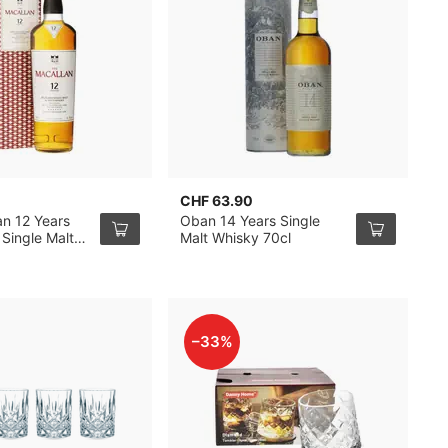
CHF 63.90
C
an 12 Years
Oban 14 Years Single
L
Single Malt
Malt Whisky 70cl
1
l
–33%