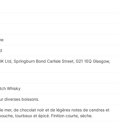
ne
nd
K Ltd, Springburn Bond Carlisle Street, G21 1EQ Glasgow,
otch Whisky
ur diverses boissons.
e mer, de chocolat noir et de légères notes de cendres et
ouche, tourbeux et épicé. Finition courte, sèche.