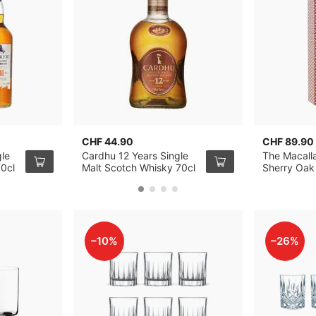
CHF 44.90
CHF 89.90
gle
Cardhu 12 Years Single
The Macall
70cl
Malt Scotch Whisky 70cl
Sherry Oak 
Whisky 70c
–10%
–26%