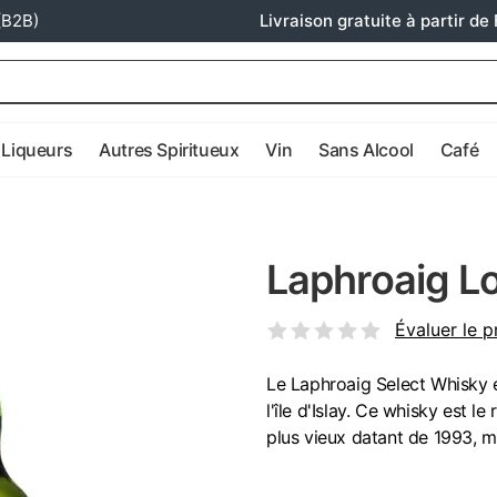
(B2B)
Livraison gratuite à partir de 
Liqueurs
Autres Spiritueux
Vin
Sans Alcool
Café
Laphroaig L
Évaluer le p
Le Laphroaig Select Whisky es
l'île d'Islay. Ce whisky est l
plus vieux datant de 1993, mû