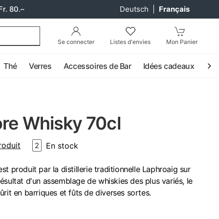
Fr. 80.–
Deutsch
|
Français
Se connecter
Listes d'envies
Mon Panier
Thé
Verres
Accessoires de Bar
Idées cadeaux
Coc
ore Whisky 70cl
roduit
En stock
2
t produit par la distillerie traditionnelle Laphroaig sur
e résultat d'un assemblage de whiskies des plus variés, le
rit en barriques et fûts de diverses sortes.