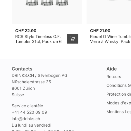
CHF 22.90
CHF 21.90
RCR Style Timeless O.F.
Riedel O Wine Tumbl
Tumbler 31cl, Pack de 6
Verre à Whisky, Pack
2
Contacts
Aide
DRINKS.CH / Silverbogen AG
Retours
Nüschelerstrasse 35
Conditions G
8001 Zürich
Protection 
Suisse
Modes d'exp
Service clientèle
Mentions Le
+41 44 520 09 09
info@drinks.ch
Du lundi au vendredi