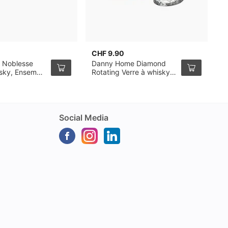
CHF 9.90
C
 Noblesse
Danny Home Diamond
L
isky, Ensemble
Rotating Verre à whisky
V
32cl, pack de 6
Social Media