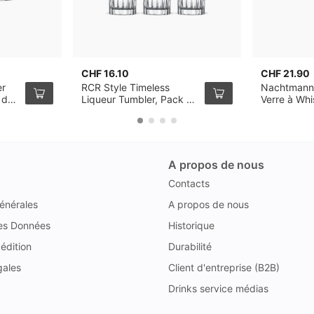
CHF 16.10
CHF 21.90
er
RCR Style Timeless
Nachtmann
 de
Liqueur Tumbler, Pack de
Verre à Wh
6
de 4
A propos de nous
Contacts
énérales
A propos de nous
des Données
Historique
édition
Durabilité
gales
Client d'entreprise (B2B)
Drinks service médias