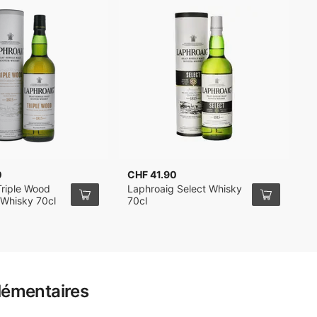
0
CHF 41.90
C
Triple Wood
Laphroaig Select Whisky
L
 Whisky 70cl
70cl
S
lémentaires