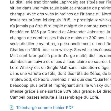
La distillerie traditionnelle Laphroaig est située sur l'île
située dans une minuscule baie et entourée de prairie
champs. Avec des vues lointaines de l'Irlande du Nord
insulaires brûlent ici depuis 1815, le prestigieux whisk
n’a jamais pu être être copié malgré de nombreuses te
Fondée en 1815 par Donald et Alexander Johnston, la d
changea de nombreuses fois de mains en 200 ans. Lap
seule distillerie ayant reçu personnellement un certifi
Charles en 1995 pour son whisky. Ses whiskies écossa
Malt sont fabriqués à partir d'orge malté, distillés da
alambics en cuivre et dilués à l'eau claire de source.
Lore Whisky est un Single Malt sans indication d'âge, a
dans une variété de fûts, dont des fûts de Xérès, de 
Triplewood, et Pedro Jiménez ainsi que des "Quarter 
beaucoup plus petit et imprégnant ainsi le whisky d’u
intense grâce à une surface 30% plus grande. Le dire
Campell passes ensuite à l’assemblage du Lore.
Téléchargé comme fichier PDF