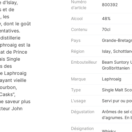
Numéro
 d'Islay,
800392
d'article
s et de
, les
Alcool
48%
y, dont le goût
Contenu
70cl
ntatives.
istillerie
Pays
Grande-Bretag
hroaig est la
Région
Islay, Schottla
cat de Prince
is Single
Embouteilleur
Beam Suntory U
ns des
Großbrittanien
 Le Laphroaig
Marque
Laphroaig
yant vieille
bourbon,
Type
Single Malt Sc
Casks",
L'usage
Servi pur ou po
ne saveur plus
cteur John
Dégustation
Arômes de sel d
d'agrumes. En b
Désignation
Whisky