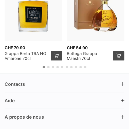
CHF 79.90
CHF 54.90
Grappa Berta TRA NOI
Bottega Grappa
Amarone 70cl
Maestri 70cl
Contacts
DRINKS.CH / Silverbogen AG
Aide
Nüschelerstrasse 35
8001 Zürich
FAQ
Suisse
A propos de nous
Processus de commande
Service clientèle