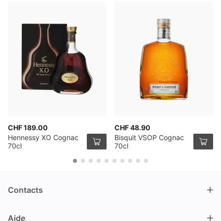
CHF 189.00
CHF 48.90
Hennessy XO Cognac
Bisquit VSOP Cognac
70cl
70cl
Contacts
DRINKS.CH / Silverbogen AG
Aide
Nüschelerstrasse 35