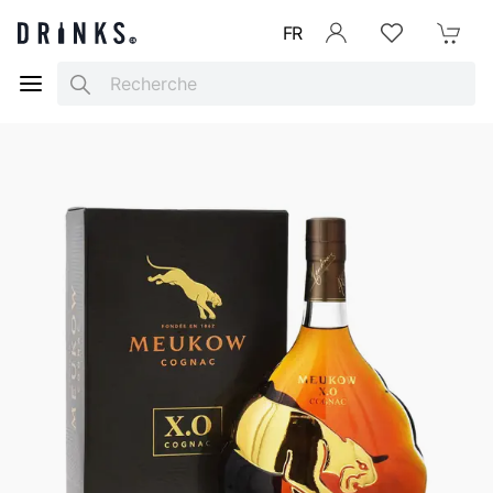
FR
Se connecter
Listes d'envies
Mon Pani
Search