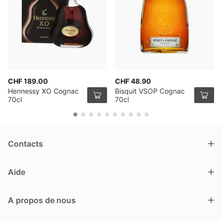
CHF 189.00
CHF 48.90
Hennessy XO Cognac
Bisquit VSOP Cognac
70cl
70cl
Contacts
DRINKS.CH / Silverbogen AG
Aide
Nüschelerstrasse 35
8001 Zürich
FAQ
Suisse
A propos de nous
Processus de commande
Service clientèle
Contacts