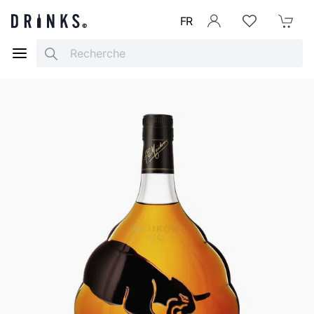
FR
Se connecter
Listes d'envies
Mon Pani
Search