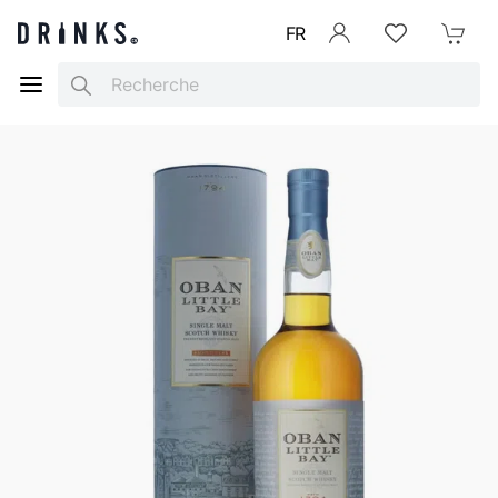
FR
Se connecter
Listes d'envies
Mon Pani
Search