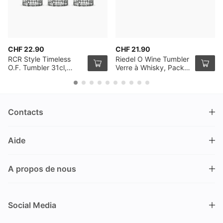
CHF 22.90
CHF 21.90
RCR Style Timeless
Riedel O Wine Tumbler
O.F. Tumbler 31cl,
Verre à Whisky, Pack
Pack de 6
de 2
Contacts
DRINKS.CH / Silverbogen AG
Aide
Nüschelerstrasse 35
8001 Zürich
FAQ
Suisse
A propos de nous
Processus de commande
Service clientèle
Contacts
Encaisser un bon
+41 44 520 09 09
Social Media
info@drinks.ch
A propos de nous
Livraison & Pick-up
Du lundi au vendredi
Historique
Options de Payement