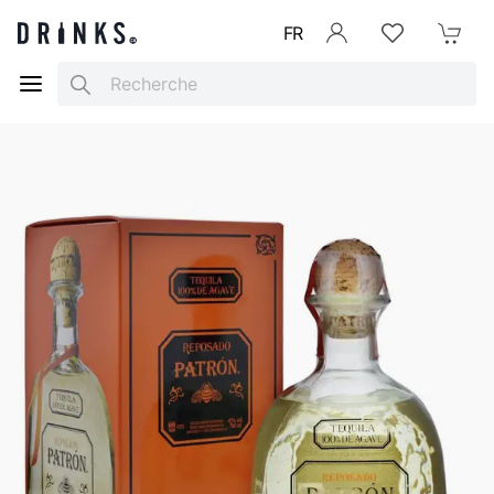
FR
Se connecter
Listes d'envies
Mon Pani
Search