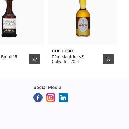
CHF 26.90
C
Breuil 15
Père Magloire VS
P
Calvados 70cl
C
Social Media