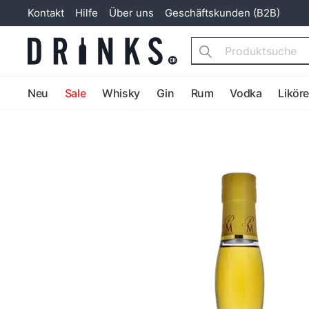
Kontakt
Hilfe
Über uns
Geschäftskunden (B2B)
Search
Neu
Sale
Whisky
Gin
Rum
Vodka
Likör