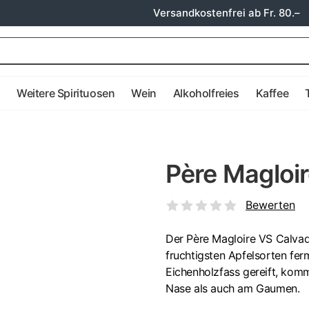
Versandkostenfrei ab Fr. 80.–
e
Weitere Spirituosen
Wein
Alkoholfreies
Kaffee
Père Magloi
Bewerten
Der Père Magloire VS Calvad
fruchtigsten Apfelsorten fer
Eichenholzfass gereift, komm
Nase als auch am Gaumen.