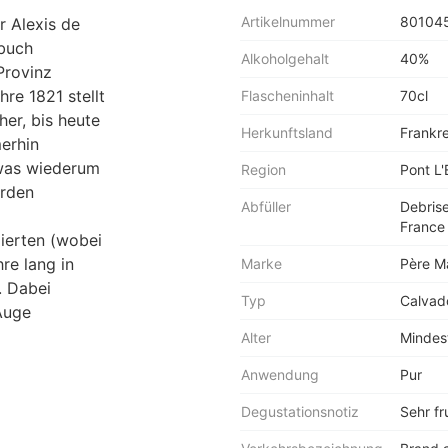
Artikelnummer
80104
 Alexis de
ebuch
Alkoholgehalt
40%
Provinz
re 1821 stellt
Flascheninhalt
70cl
er, bis heute
Herkunftsland
Frankr
erhin
 was wiederum
Region
Pont L
erden
Abfüller
Debrise
France
lierten (wobei
re lang in
Marke
Père M
. Dabei
Typ
Calvad
Auge
Alter
Mindest
Anwendung
Pur
Degustationsnotiz
Sehr fr