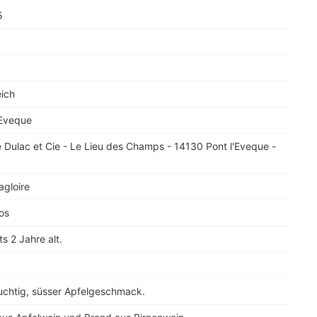
5
eich
'Eveque
 Dulac et Cie - Le Lieu des Champs - 14130 Pont l'Eveque -
agloire
os
s 2 Jahre alt.
uchtig, süsser Apfelgeschmack.