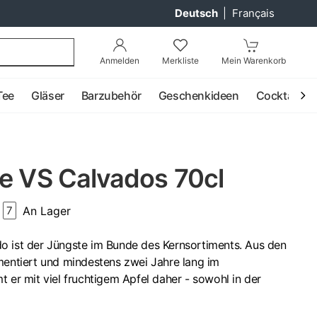
Deutsch
|
Français
Anmelden
Merkliste
Mein Warenkorb
Tee
Gläser
Barzubehör
Geschenkideen
Cocktail
re VS Calvados 70cl
An Lager
7
o ist der Jüngste im Bunde des Kernsortiments. Aus den
mentiert und mindestens zwei Jahre lang im
t er mit viel fruchtigem Apfel daher - sowohl in der