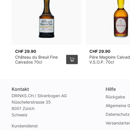
CHF 29.90
CHF 29.90
Château du Breuil Fine
Père Magloire Calva
Calvados 70cl
V.S.O.P. 70cl
Kontakt
Hilfe
DRINKS.CH / Silverbogen AG
Rückgabe
Nüschelerstrasse 35
Allgemeine 
8001 Zürich
Datenschutz
Schweiz
Versandarte
Kundendienst