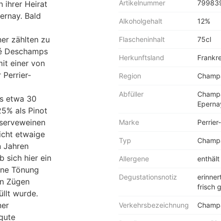
Artikelnummer
79983
 ihrer Heirat
ernay. Bald
Alkoholgehalt
12%
er zählten zu
Flascheninhalt
75cl
vé Deschamps
Herkunftsland
Frankr
it einer von
 Perrier-
Region
Champ
Abfüller
Champa
us etwa 30
Eperna
25% als Pinot
eserveweinen
Marke
Perrier
icht etwaige
Typ
Champ
 Jahren
 sich hier ein
Allergene
enthält 
ene Tönung
Degustationsnotiz
erinner
en Zügen
frisch
llt wurde.
ner
Verkehrsbezeichnung
Champ
gute