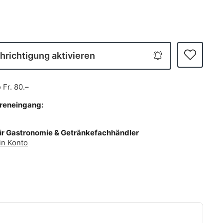
richtigung aktivieren
b
Fr. 80.–
areneingang:
ür Gastronomie & Getränkefachhändler
in Konto