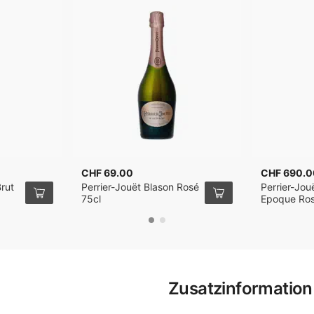
CHF 69.00
CHF 690.0
rut
Perrier-Jouët Blason Rosé
Perrier-Jouë
75cl
Epoque Ro
Champagne
Edition 201
Zusatzinformation