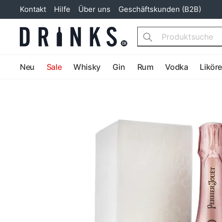
Kontakt
Hilfe
Über uns
Geschäftskunden (B2B)
Search
Neu
Sale
Whisky
Gin
Rum
Vodka
Likör