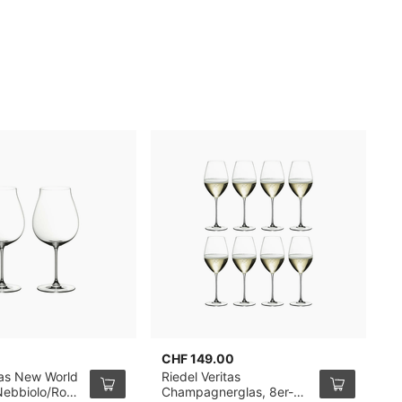
CHF 149.00
C
tas New World
Riedel Veritas
S
Nebbiolo/Rosé
Champagnerglas, 8er-
G