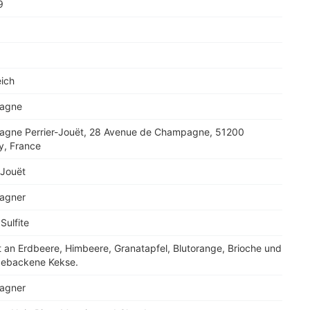
9
eich
agne
gne Perrier-Jouët, 28 Avenue de Champagne, 51200
y, France
-Jouët
agner
Sulfite
t an Erdbeere, Himbeere, Granatapfel, Blutorange, Brioche und
 gebackene Kekse.
agner