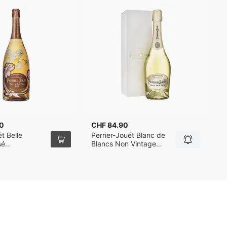
0
CHF 84.90
C
t Belle
Perrier-Jouët Blanc de
P
sé
Blancs Non Vintage
B
r Luminous
Champagner 75cl mit
C
0 150cl
Verpackung