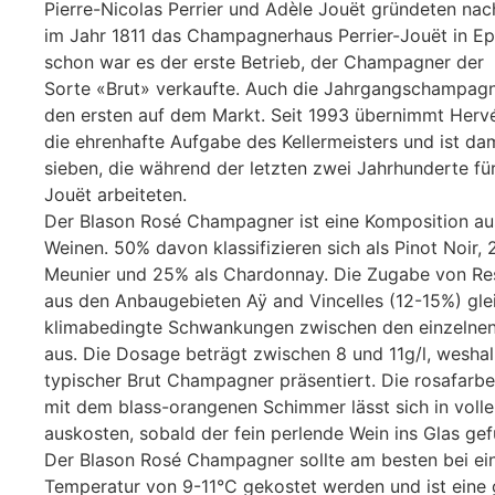
Pierre-Nicolas Perrier und Adèle Jouët gründeten nach
im Jahr 1811 das Champagnerhaus Perrier-Jouët in Ep
schon war es der erste Betrieb, der Champagner der
Sorte «Brut» verkaufte. Auch die Jahrgangschampagn
den ersten auf dem Markt. Seit 1993 übernimmt Her
die ehrenhafte Aufgabe des Kellermeisters und ist dam
sieben, die während der letzten zwei Jahrhunderte für
Jouët arbeiteten.
Der Blason Rosé Champagner ist eine Komposition a
Weinen. 50% davon klassifizieren sich als Pinot Noir, 
Meunier und 25% als Chardonnay. Die Zugabe von R
aus den Anbaugebieten Aÿ and Vincelles (12-15%) gle
klimabedingte Schwankungen zwischen den einzelnen
aus. Die Dosage beträgt zwischen 8 und 11g/l, weshalb
typischer Brut Champagner präsentiert. Die rosafarb
mit dem blass-orangenen Schimmer lässt sich in voll
auskosten, sobald der fein perlende Wein ins
Glas
gefü
Der Blason Rosé Champagner sollte am besten bei ei
Temperatur von 9-11°C gekostet werden und ist eine 