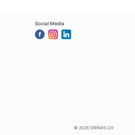
glas, 2er-
Pack
S
Social Media
© 2026
DRINKS.CH