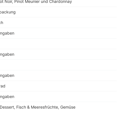
ot Noir, Pinot Meunier und Chardonnay
rpackung
ch
Angaben
Angaben
Angaben
rad
Angaben
 Dessert, Fisch & Meeresfrüchte, Gemüse