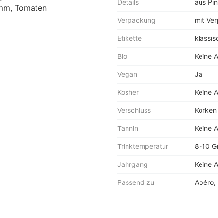
Details
aus Pin
Lamm, Tomaten
Verpackung
mit Ve
Etikette
klassis
Bio
Keine 
Vegan
Ja
Kosher
Keine 
Verschluss
Korken
Tannin
Keine 
Trinktemperatur
8-10 G
Jahrgang
Keine 
Passend zu
Apéro,