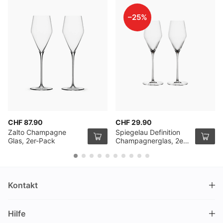
–25%
CHF 87.90
CHF 29.90
Zalto Champagne
Spiegelau Definition
Glas, 2er-Pack
Champagnerglas, 2er
Pack
Kontakt
DRINKS.CH / Silverbogen AG
Hilfe
Nüschelerstrasse 35