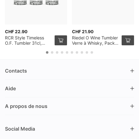
CHF 22.90
CHF 21.90
RCR Style Timeless
Riedel O Wine Tumbler
O.F. Tumbler 31cl,
Verre à Whisky, Pack
Pack de 6
de 2
Contacts
DRINKS.CH / Silverbogen AG
Aide
Nüschelerstrasse 35
8001 Zürich
FAQ
Suisse
A propos de nous
Processus de commande
Service clientèle
Contacts
Encaisser un bon
+41 44 520 09 09
Social Media
info@drinks.ch
A propos de nous
Livraison & Pick-up
Du lundi au vendredi
Historique
Options de Payement