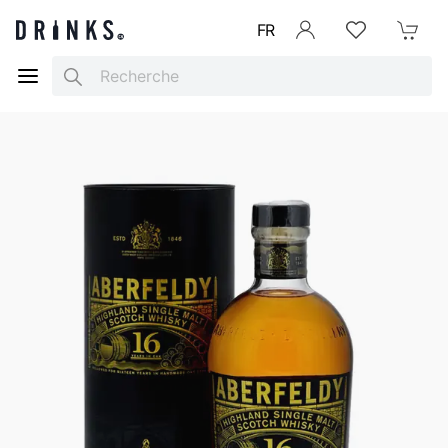
FR
Se connecter
Listes d'envies
Mon Pani
Search