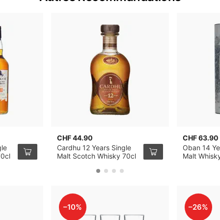
CHF 44.90
CHF 63.90
gle
Cardhu 12 Years Single
Oban 14 Ye
70cl
Malt Scotch Whisky 70cl
Malt Whisk
–10%
–26%