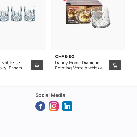
CHF 9.90
C
 Noblesse
Danny Home Diamond
R
isky, Ensemble
Rotating Verre à whisky
3
32cl, pack de 6
Social Media