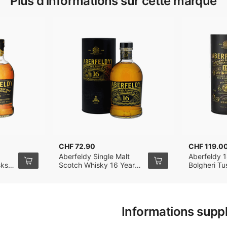
Plus d'informations sur cette marque
CHF 72.90
CHF 119.0
Aberfeldy Single Malt
Aberfeldy 1
sks
Scotch Whisky 16 Years
Bolgheri T
otch
70cl
Finish Sing
70cl
Informations supp