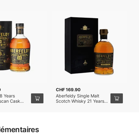
0
CHF 169.90
8 Years
Aberfeldy Single Malt
uscan Cask
Scotch Whisky 21 Years
le Malt Whisky
70cl
lémentaires