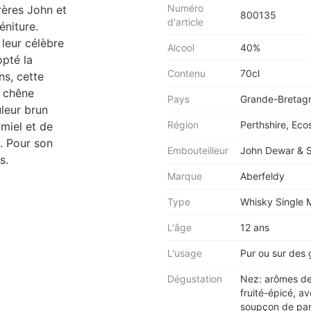
Numéro
rères John et
800135
d'article
éniture.
leur célèbre
Alcool
40%
opté la
Contenu
70cl
ns, cette
n chêne
Pays
Grande-Bretag
leur brun
Région
Perthshire, Eco
miel et de
. Pour son
Embouteilleur
John Dewar & S
s.
Marque
Aberfeldy
Type
Whisky Single 
L'âge
12 ans
L'usage
Pur ou sur des 
Dégustation
Nez: arômes de
fruité-épicé, a
soupçon de parf