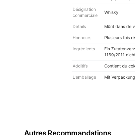
Désignation
Whisky
commerciale
Détails
Mûrit dans de v
Honneurs
Plusieurs fois 
Ingrédients
Ein Zutatenver
1169/2011 nicht
Additifs
Contient du col
L'emballage
Mit Verpackung
Autres Recommandations