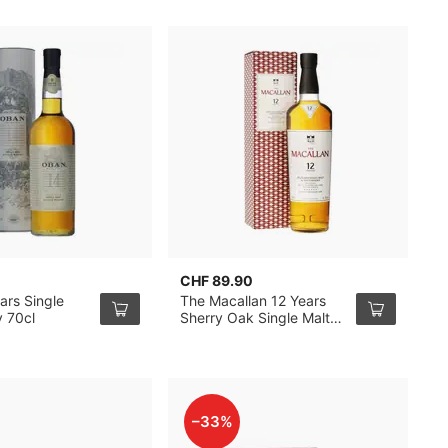
CHF 89.90
C
ars Single
The Macallan 12 Years
L
y 70cl
Sherry Oak Single Malt
1
Whisky 70cl
–33%