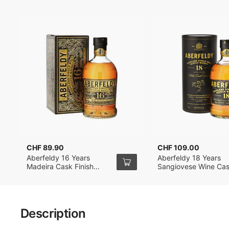
CHF 89.90
CHF 109.00
Aberfeldy 16 Years
Aberfeldy 18 Years
Madeira Cask Finish
Sangiovese Wine Ca
Single Malt Scotch
Finish Single Malt Sc
Whisky 70cl
Whisky 70cl
Description