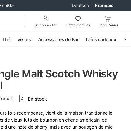
Fr. 80.–
Deutsch
|
Français
Se connecter
Listes d'envies
Mon Panier
Thé
Verres
Accessoires de Bar
Idées cadeaux
Coc
ingle Malt Scotch Whisky
l
roduit
En stock
4
urs fois récompensé, vient de la maison traditionnelle
s de vieux fûts de bourbon en chêne américain, ce
ce d'une note de sherry, mais avec un soupçon de miel