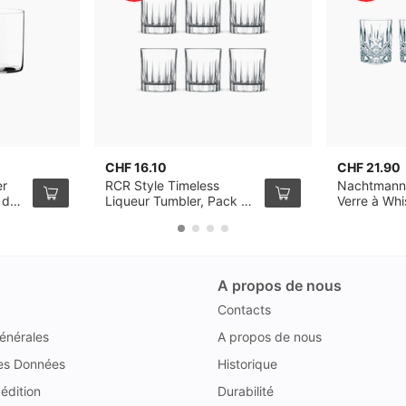
CHF 16.10
CHF 21.90
er
RCR Style Timeless
Nachtmann
 de
Liqueur Tumbler, Pack de
Verre à Wh
6
de 4
A propos de nous
Contacts
énérales
A propos de nous
des Données
Historique
édition
Durabilité