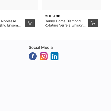
CHF 9.90
C
 Noblesse
Danny Home Diamond
L
isky, Ensemble
Rotating Verre à whisky
V
32cl, pack de 6
Social Media