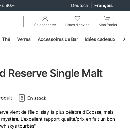
Fr. 80.–
Deutsch
|
Français
Se connecter
Listes d'envies
Mon Panier
Thé
Verres
Accessoires de Bar
Idées cadeaux
Coc
d Reserve Single Malt
roduit
En stock
8
ve vient de l'île d'Islay, la plus célèbre d'Ecosse, mais
e mystère. L'excellent rapport qualité/prix en fait un bon
"whiskys tourbés".