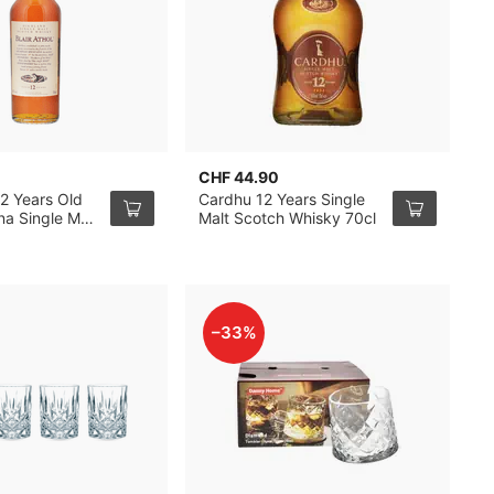
CHF 44.90
C
12 Years Old
Cardhu 12 Years Single
O
na Single Malt
Malt Scotch Whisky 70cl
M
–33%