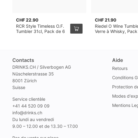
CHF 22.90
CHF 21.90
RCR Style Timeless O.F.
Riedel O Wine Tumbl
Tumbler 31cl, Pack de 6
Verre à Whisky, Pack
2
Contacts
Aide
DRINKS.CH / Silverbogen AG
Retours
Nüschelerstrasse 35
Conditions G
8001 Zürich
Protection 
Suisse
Modes d'exp
Service clientèle
Mentions Le
+41 44 520 09 09
info@drinks.ch
Du lundi au vendredi
9.00 – 12.00 et de 13.30 – 17.00
Pas de vente sur place