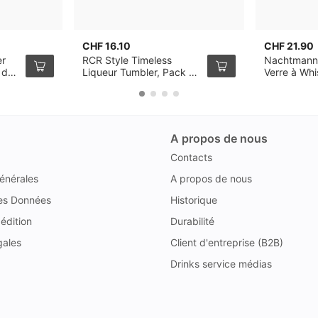
CHF 16.10
CHF 21.90
er
RCR Style Timeless
Nachtmann
 de
Liqueur Tumbler, Pack de
Verre à Wh
6
de 4
A propos de nous
Contacts
énérales
A propos de nous
des Données
Historique
édition
Durabilité
gales
Client d'entreprise (B2B)
Drinks service médias