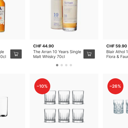
CHF 44.90
CHF 59.90
gle
The Arran 10 Years Single
Blair Athol 
70cl
Malt Whisky 70cl
Flora & Fau
70cl
–10%
–26%