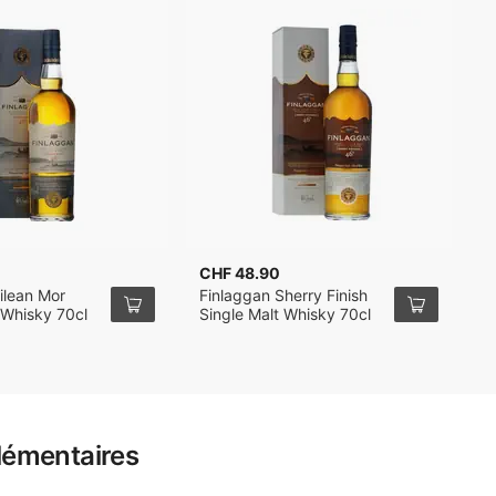
CHF 48.90
C
ilean Mor
Finlaggan Sherry Finish
F
 Whisky 70cl
Single Malt Whisky 70cl
S
lémentaires