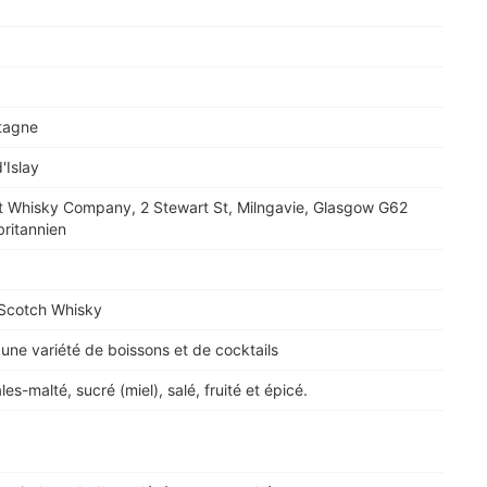
tagne
'Islay
t Whisky Company, 2 Stewart St, Milngavie, Glasgow G62
ritannien
 Scotch Whisky
une variété de boissons et de cocktails
es-malté, sucré (miel), salé, fruité et épicé.