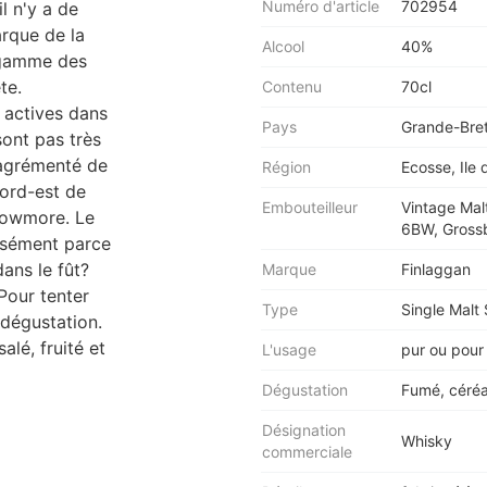
Numéro d'article
702954
l n'y a de
marque de la
Alcool
40%
 gamme des
te.
Contenu
70cl
s actives dans
Pays
Grande-Bre
sont pas très
 agrémenté de
Région
Ecosse, Ile d
nord-est de
Embouteilleur
Vintage Mal
 Bowmore. Le
6BW, Grossb
cisément parce
dans le fût?
Marque
Finlaggan
Pour tenter
Type
Single Malt
 dégustation.
alé, fruité et
L'usage
pur ou pour 
Dégustation
Fumé, céréal
Désignation
Whisky
commerciale