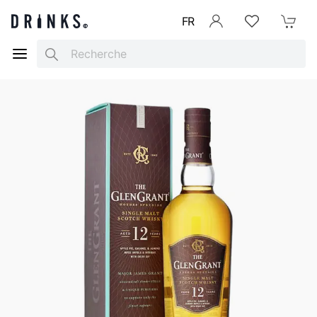
FR
Se connecter
Listes d'envies
Mon Pani
Search