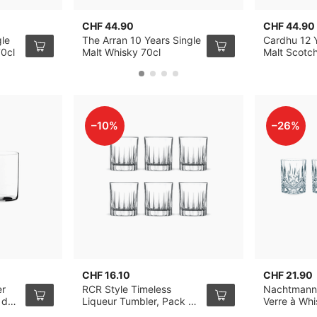
CHF 44.90
CHF 44.90
gle
The Arran 10 Years Single
Cardhu 12 Y
70cl
Malt Whisky 70cl
Malt Scotc
–10%
–26%
CHF 16.10
CHF 21.90
er
RCR Style Timeless
Nachtmann
 de
Liqueur Tumbler, Pack de
Verre à Wh
6
de 4