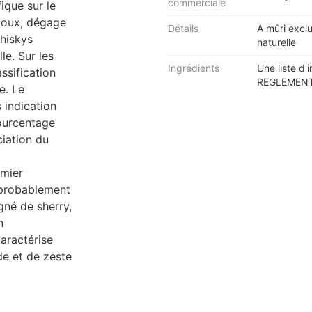
commerciale
ique sur le
 doux, dégage
Détails
A mûri excl
whiskys
naturelle
le. Sur les
Ingrédients
Une liste d'
ssification
REGLEMENT 
e. Le
 indication
pourcentage
ciation du
emier
t probablement
égné de sherry,
n
aractérise
de et de zeste