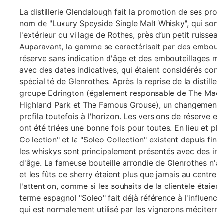
La distillerie Glendalough fait la promotion de ses pro
nom de "Luxury Speyside Single Malt Whisky", qui son
l'extérieur du village de Rothes, près d’un petit ruissea
Auparavant, la gamme se caractérisait par des embou
réserve sans indication d'âge et des embouteillages m
avec des dates indicatives, qui étaient considérés c
spécialité de Glenrothes. Après la reprise de la distille
groupe Edrington (également responsable de The Mac
Highland Park et The Famous Grouse), un changement
profila toutefois à l'horizon. Les versions de réserve 
ont été triées une bonne fois pour toutes. En lieu et p
Collection" et la "Soleo Collection" existent depuis fi
les whiskys sont principalement présentés avec des i
d'âge. La fameuse bouteille arrondie de Glenrothes n
et les fûts de sherry étaient plus que jamais au centre
l'attention, comme si les souhaits de la clientèle étai
terme espagnol "Soleo" fait déjà référence à l'influenc
qui est normalement utilisé par les vignerons méditer