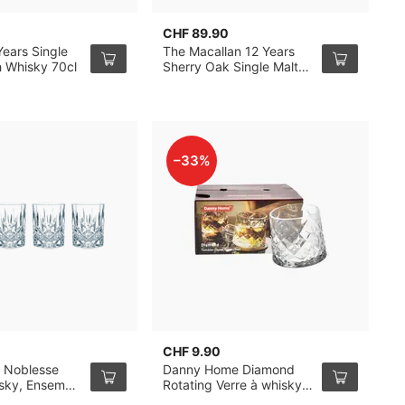
CHF 89.90
C
ears Single
The Macallan 12 Years
O
h Whisky 70cl
Sherry Oak Single Malt
M
Whisky 70cl
–33%
CHF 9.90
C
 Noblesse
Danny Home Diamond
L
isky, Ensemble
Rotating Verre à whisky
V
32cl, pack de 6