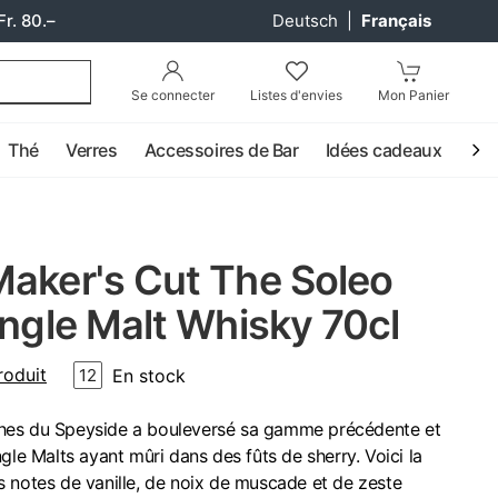
Fr. 80.–
Deutsch
|
Français
Se connecter
Listes d'envies
Mon Panier
Thé
Verres
Accessoires de Bar
Idées cadeaux
Coc
Maker's Cut The Soleo
ingle Malt Whisky 70cl
roduit
En stock
12
rothes du Speyside a bouleversé sa gamme précédente et
gle Malts ayant mûri dans des fûts de sherry. Voici la
 notes de vanille, de noix de muscade et de zeste