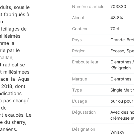
Numéro d'article
703330
duits, sous le
t fabriqués à
Alcool
48.8%
u.
teillages de
Contenu
70cl
illésimés
Pays
Grande-Bre
omme la
rie par le
Région
Ecosse, Sp
allan,
Embouteilleur
Glenrothes 
 radical se
Königreich
et millésimées
lace, la "Aqua
Marque
Glenrothes
n 2018, dont
Type
Single Malt
ndications
'a pas changé
L'usage
pur ou pour 
 de
Dégustation
Avec des not
ent exaucés. Le
crémeuse et
e du sherry,
ranéens.
Désignation
Whisky