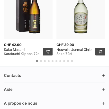
CHF 42.90
CHF 39.90
Sake Masumi
Nouvelle Junmai Ginjo
Karakuchi Kiippon 72cl
Sake 72cl
Contacts
DRINKS.CH / Silverbogen AG
Aide
Nüschelerstrasse 35
8001 Zürich
FAQ
Suisse
A propos de nous
Processus de commande