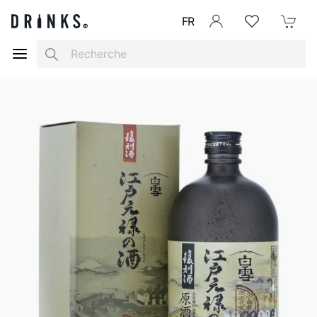
FR
Se connecter
Listes d'envies
Mon Pani
Search