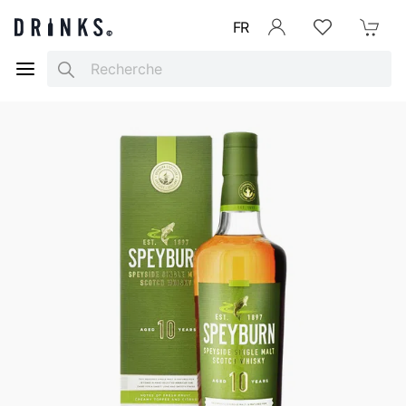
FR
Se connecter
Listes d'envies
Mon Pani
Search