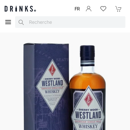
FR
Se connecter
Listes d'envies
Mon Pani
Search