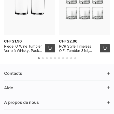
CHF 21.90
CHF 22.90
Riedel O Wine Tumbler
RCR Style Timeless
Verre à Whisky, Pack
O.F. Tumbler 31cl,
de 2
Pack de 6
Contacts
DRINKS.CH / Silverbogen AG
Aide
Nüschelerstrasse 35
8001 Zürich
FAQ
Suisse
A propos de nous
Processus de commande
Service clientèle
Contacts
Encaisser un bon