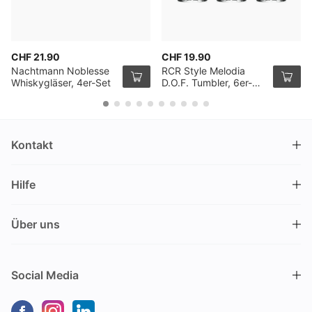
CHF 21.90
CHF 19.90
Nachtmann Noblesse
RCR Style Melodia
Whiskygläser, 4er-Set
D.O.F. Tumbler, 6er-
Pack
Kontakt
DRINKS.CH / Silverbogen AG
Hilfe
Nüschelerstrasse 35
8001 Zürich
FAQ
Schweiz
Über uns
Bestellvorgang
Kundendienst
Kontakt
Gutschein einlösen
+41 44 520 09 09
Social Media
info@drinks.ch
Über uns
Lieferung & Abholung
Montag bis Freitag
Geschichte
Zahlungsoptionen
9.00 – 12.00 und 13.30 – 17.00