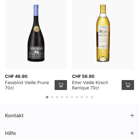
CHF 46.90
CHF 56.90
Fassbind Vieille Prune
Etter Vieille Kirsch
70cl
Barrique 70cl
Kontakt
DRINKS.CH / Silverbogen AG
Hilfe
Nüschelerstrasse 35