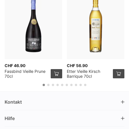
CHF 46.90
CHF 56.90
Fassbind Vieille Prune
Etter Vieille Kirsch
70cl
Barrique 70cl
Kontakt
DRINKS.CH / Silverbogen AG
Hilfe
Nüschelerstrasse 35
8001 Zürich