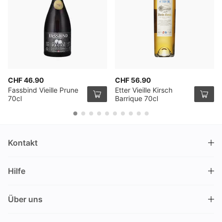
CHF 46.90
CHF 56.90
Fassbind Vieille Prune
Etter Vieille Kirsch
70cl
Barrique 70cl
Kontakt
DRINKS.CH / Silverbogen AG
Hilfe
Nüschelerstrasse 35
8001 Zürich
FAQ
Schweiz
Über uns
Bestellvorgang
Kundendienst
Kontakt
Gutschein einlösen