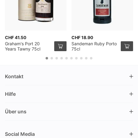
CHF 41.50
CHF 18.90
Graham's Port 20
Sandeman Ruby Porto
Years Tawny 75cl
75cl
Kontakt
DRINKS.CH / Silverbogen AG
Hilfe
Nüschelerstrasse 35
8001 Zürich
FAQ
Schweiz
Über uns
Bestellvorgang
Kundendienst
Kontakt
Gutschein einlösen
+41 44 520 09 09
Social Media
info@drinks.ch
Über uns
Lieferung & Abholung