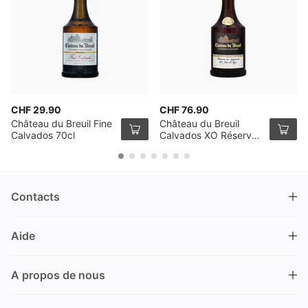
CHF 29.90
CHF 76.90
Château du Breuil Fine
Château du Breuil
Calvados 70cl
Calvados XO Réserve
des Seigneurs 70cl
Contacts
DRINKS.CH / Silverbogen AG
Aide
Nüschelerstrasse 35
8001 Zürich
FAQ
Suisse
A propos de nous
Processus de commande
Service clientèle
Contacts
Encaisser un bon