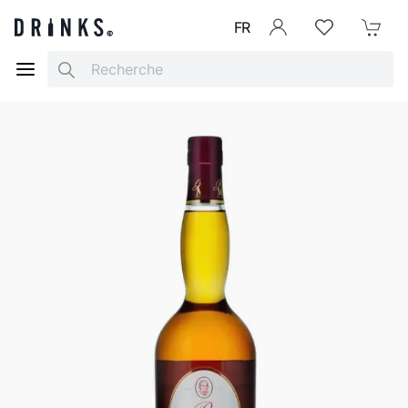
FR
Se connecter
Listes d'envies
Mon Pani
Search