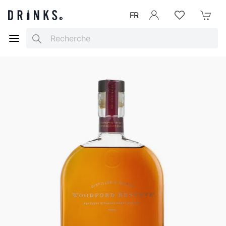
FR
Se connecter
Listes d'envies
Mon Pani
Search