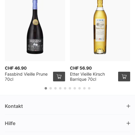
CHF 46.90
CHF 56.90
Fassbind Vieille Prune
Etter Vieille Kirsch
70cl
Barrique 70cl
Kontakt
DRINKS.CH / Silverbogen AG
Hilfe
Nüschelerstrasse 35
8001 Zürich