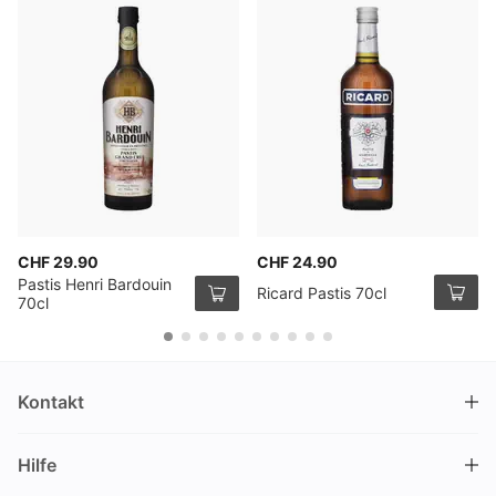
CHF 29.90
CHF 24.90
Pastis Henri Bardouin
Ricard Pastis 70cl
70cl
Kontakt
DRINKS.CH / Silverbogen AG
Hilfe
Nüschelerstrasse 35
8001 Zürich