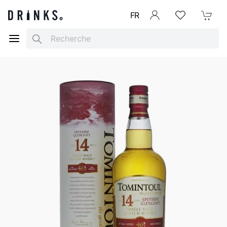
FR
Se connecter
Listes d'envies
Mon Pani
Search