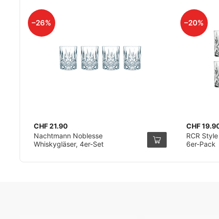
–26%
–20%
CHF 21.90
CHF 19.9
Nachtmann Noblesse
RCR Style
Whiskygläser, 4er-Set
6er-Pack