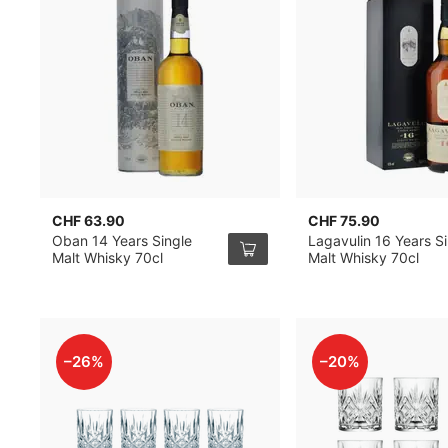
CHF 63.90
CHF 75.90
Oban 14 Years Single
Lagavulin 16 Years S
Malt Whisky 70cl
Malt Whisky 70cl
–26%
–20%