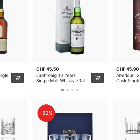
CHF 45.50
CHF 45.90
ingle
Laphroaig 10 Years
Aberlour 12
Single Malt Whisky 70cl
Cask Singl
70cl
–20%