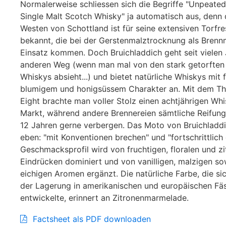
Normalerweise schliessen sich die Begriffe "Unpeated"
Single Malt Scotch Whisky" ja automatisch aus, denn 
Westen von Schottland ist für seine extensiven Torfr
bekannt, die bei der Gerstenmalztrocknung als Brenn
Einsatz kommen. Doch Bruichladdich geht seit vielen 
anderen Weg (wenn man mal von den stark getorfte
Whiskys absieht...) und bietet natürliche Whiskys mit 
blumigem und honigsüssem Charakter an. Mit dem Th
Eight brachte man voller Stolz einen achtjährigen Wh
Markt, während andere Brennereien sämtliche Reifung
12 Jahren gerne verbergen. Das Moto von Bruichladdi
eben: "mit Konventionen brechen" und "fortschrittlich
Geschmacksprofil wird von fruchtigen, floralen und zi
Eindrücken dominiert und von vanilligen, malzigen so
eichigen Aromen ergänzt. Die natürliche Farbe, die s
der Lagerung in amerikanischen und europäischen Fä
entwickelte, erinnert an Zitronenmarmelade.
Factsheet als PDF downloaden