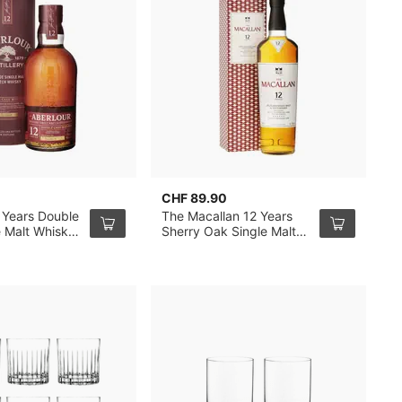
CHF 89.90
C
 Years Double
The Macallan 12 Years
T
e Malt Whisky
Sherry Oak Single Malt
C
Whisky 70cl
M