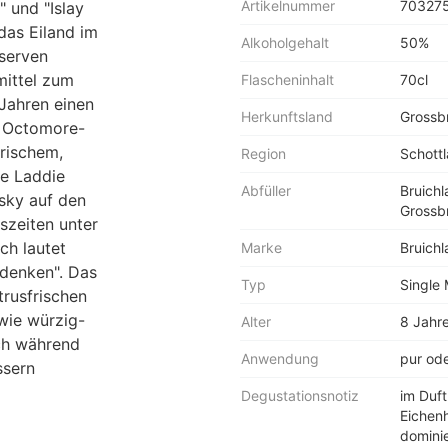
Artikelnummer
70327
 und "Islay
das Eiland im
Alkoholgehalt
50%
eserven
mittel zum
Flascheninhalt
70cl
Jahren einen
Herkunftsland
Grossbr
n
Octomore
-
frischem,
Region
Schottl
e Laddie
Abfüller
Bruichl
isky auf den
Grossbr
szeiten unter
ch lautet
Marke
Bruichl
 denken". Das
Typ
Single
trusfrischen
wie würzig-
Alter
8 Jahr
ich während
Anwendung
pur ode
ssern
Degustationsnotiz
im Duft
Eichenh
dominie