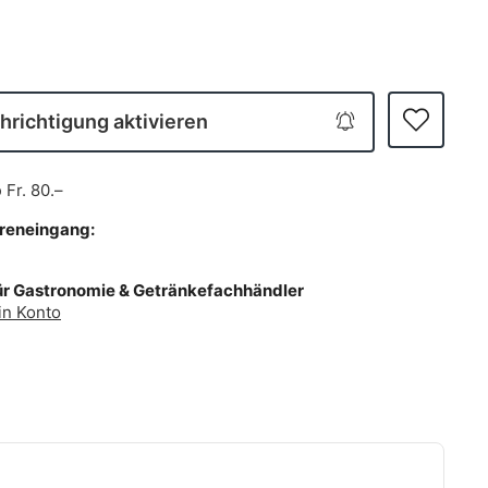
richtigung aktivieren
b
Fr. 80.–
areneingang:
ür Gastronomie & Getränkefachhändler
in Konto