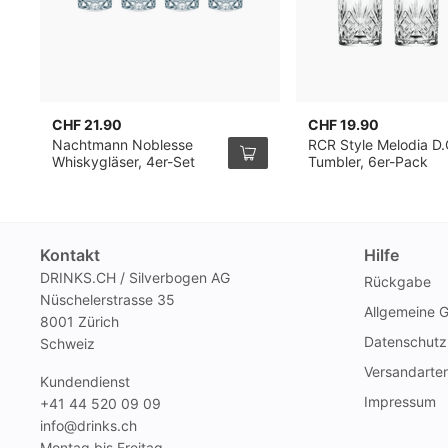
CHF 21.90
CHF 19.90
Nachtmann Noblesse
RCR Style Melodia D.
Whiskygläser, 4er-Set
Tumbler, 6er-Pack
Kontakt
Hilfe
DRINKS.CH / Silverbogen AG
Rückgabe
Nüschelerstrasse 35
Allgemeine 
8001 Zürich
Datenschutz
Schweiz
Versandarte
Kundendienst
Impressum
+41 44 520 09 09
info@drinks.ch
Montag bis Freitag