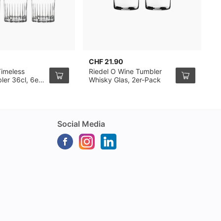
CHF 21.90
C
Timeless
Riedel O Wine Tumbler
R
ler 36cl, 6er-
Whisky Glas, 2er-Pack
2
Social Media