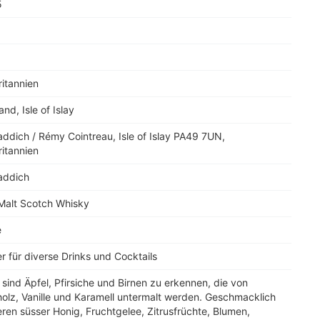
5
itannien
and, Isle of Islay
addich / Rémy Cointreau, Isle of Islay PA49 7UN,
itannien
addich
 Malt Scotch Whisky
e
r für diverse Drinks und Cocktails
 sind Äpfel, Pfirsiche und Birnen zu erkennen, die von
olz, Vanille und Karamell untermalt werden. Geschmacklich
ren süsser Honig, Fruchtgelee, Zitrusfrüchte, Blumen,