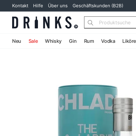
Kontakt
Hilfe
Über uns
Geschäftskunden (B2B)
Search
Neu
Sale
Whisky
Gin
Rum
Vodka
Likör