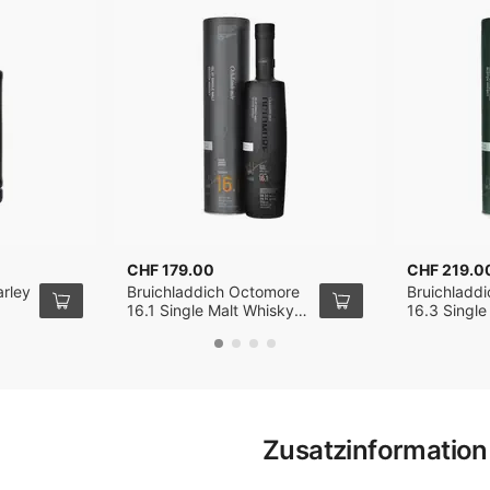
CHF 179.00
CHF 219.0
arley
Bruichladdich Octomore
Bruichladd
16.1 Single Malt Whisky
16.3 Single
0cl
70cl
70cl
Zusatzinformation