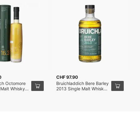
0
CHF 97.90
C
ich Octomore
Bruichladdich Bere Barley
B
 Malt Whisky
2013 Single Malt Whisky
1
70cl
7