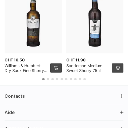
CHF 16.50
CHF 11.90
Williams & Humbert
Sandeman Medium
Dry Sack Fino Sherry
Sweet Sherry 75cl
75cl
Contacts
DRINKS.CH / Silverbogen AG
Aide
Nüschelerstrasse 35
8001 Zürich
FAQ
Suisse