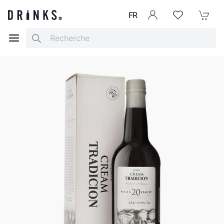
FR
Se connecter
Listes d'envies
Mon Pani
Search