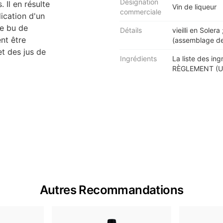
Désignation
 Il en résulte
Vin de liqueur
commerciale
dication d'un
re bu de
Détails
vieilli en Sole
nt être
(assemblage de 
t des jus de
Ingrédients
La liste des ing
RÈGLEMENT (UE
Autres Recommandations