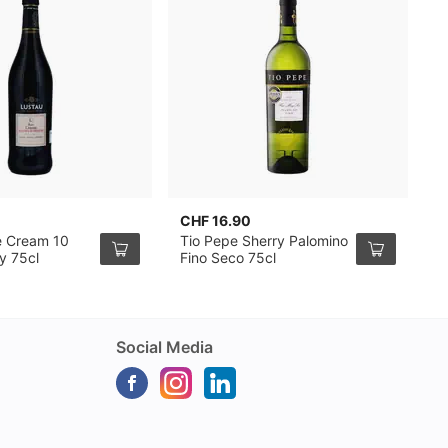
CHF 16.90
C
e Cream 10
Tio Pepe Sherry Palomino
W
y 75cl
Fino Seco 75cl
S
Social Media