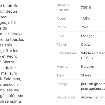
Numéro
e bouteille
70516
d'article
uit depuis
ateau,
Alcool
17.5%
ne, où il
Contenu
75cl
s du
0 que Harveys
Pays
Espagne
ne de tous les
Région
Cadiz
es étés
, offre les
Embouteilleur
Whyte and Mack
o et Pedro
G2 5RG
m Sherry
Marque
Harveys
e de lui-
meilleurs
Type
Sherry
0% Palomino,
L'usage
pur (sur glace o
rs années en
pour agrémente
mpilées les
ngée inférieure
Dégustation
Arômes de fruit
on remplit à