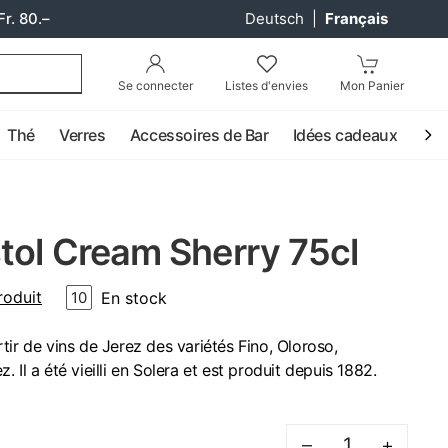
Fr. 80.–
Deutsch
|
Français
Se connecter
Listes d'envies
Mon Panier
Thé
Verres
Accessoires de Bar
Idées cadeaux
Coc
tol Cream Sherry 75cl
roduit
En stock
10
tir de vins de Jerez des variétés Fino, Oloroso,
 Il a été vieilli en Solera et est produit depuis 1882.
–
+