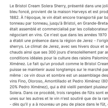
Le Bristol Cream Solera Sherry, présenté dans une joli
bleu foncé, provient de la maison Harveys et est prod
1882. À l'époque, le vin était encore transporté par b
tonneau par tonneau, jusqu'à Bristol, en Grande-Bretag
était assemblé et commercialisé par les collaborateur
négociant en vins. Ce n'est que dans les années 197
a établi une présence dans la région de Jerez - l'origi
sherrys. Le climat de Jerez, avec ses hivers doux et s
chauds ainsi que ses 300 jours d'ensoleillement par an
conditions idéales pour la culture des raisins Palomin
Ximénez. Le fait qu'un produit comme le Bristol Crea
puisse se maintenir aussi longtemps sur le marché parl
même : ce vin doux et sombre est un assemblage des 
vins Fino, Oloroso, Amontillado et Pedro Ximénez (8
20% Pedro Ximénez), qui a été vieilli pendant plusieu
Solera. Dans ce procédé, trois rangées de fûts sont e
unes sur les autres et le vin n'est soutiré que de la ra
- dès qu'il y a à nouveau un peu de place dans le fût, 